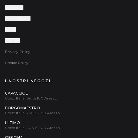
Chi Siamo
I Nostri Negozi
Brand
Contatti
Privacy Policy
Cookie Policy
I NOSTRI NEGOZI
CAPACCIOLI
Corso Italia, 69, 52100 Arezzo
BORGOMAESTRO
Corso Italia, 230, 52100 Arezzo
ULTIMO
Corso Italia, 206, 52100 Arezzo
OFFICINA