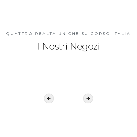
QUATTRO REALTÀ UNICHE SU CORSO ITALIA
I Nostri Negozi
CAPACCIOLI
OFFICINA
BORGOMAESTRO
ULTIMO
Previous slide
Next slide