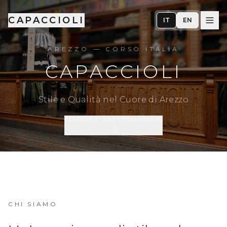
CAPACCIOLI
IT
EN
AREZZO — CORSO ITALIA
CAPACCIOLI
Stile e Qualità nel Cuore di Arezzo
SCOPRI I NOSTRI NEGOZI
CHI SIAMO